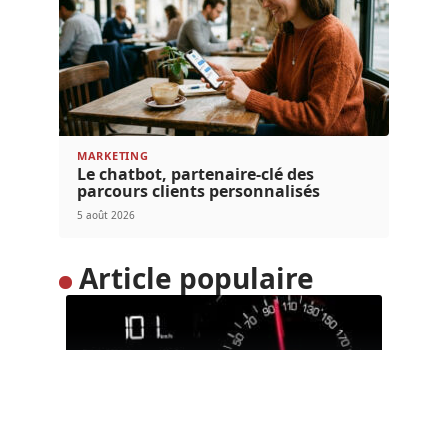
MARKETING
Le chatbot, partenaire-clé des
parcours clients personnalisés
5 août 2026
Article populaire
MARKETING
La transformation
numérique expliquée
Maîtriser la transformation numérique Dans nos
différents articles, sur notre blog, nous
…