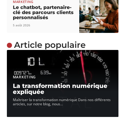
MARKETING
Le chatbot, partenaire-
clé des parcours clients
personnalisés
5 août 2026
Article populaire
MARKETING
La transformation numérique
expliquée
Maîtriser la transformation numérique Dans nos différents
articles, sur notre blog, nous
…