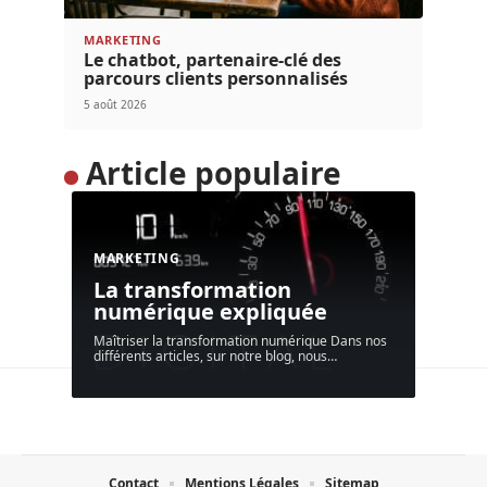
MARKETING
Le chatbot, partenaire-clé des
parcours clients personnalisés
5 août 2026
Article populaire
MARKETING
La transformation
numérique expliquée
Maîtriser la transformation numérique Dans nos
différents articles, sur notre blog, nous
…
Contact
Mentions Légales
Sitemap