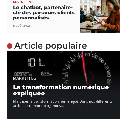
MARKETING
Le chatbot, partenaire-
clé des parcours clients
personnalisés
5 août 2026
Article populaire
MARKETING
La transformation numérique
expliquée
Maîtriser la transformation numérique Dans nos différents
articles, sur notre blog, nous
…