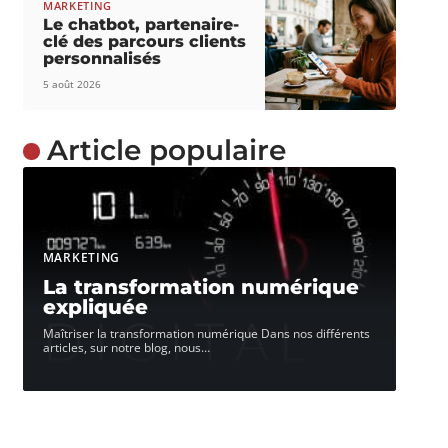
MARKETING
Le chatbot, partenaire-
clé des parcours clients
personnalisés
5 août 2026
Article populaire
MARKETING
La transformation numérique
expliquée
Maîtriser la transformation numérique Dans nos différents
articles, sur notre blog, nous
…