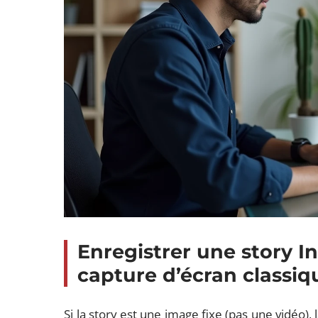
Enregistrer une story I
capture d’écran classiq
Si la story est une image fixe (pas une vidéo), 