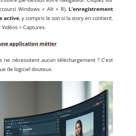
accourci Windows + Alt + R).
L’enregistrement
e active
, y compris le son si la story en contient.
r Vidéos > Captures.
’une application métier
ne nécessitent aucun téléchargement ? C’est
sque de logiciel douteux.