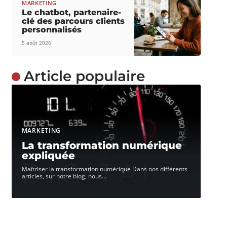
MARKETING
Le chatbot, partenaire-
clé des parcours clients
personnalisés
5 août 2026
Article populaire
MARKETING
La transformation numérique
expliquée
Maîtriser la transformation numérique Dans nos différents
articles, sur notre blog, nous
…