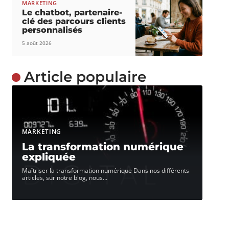
MARKETING
Le chatbot, partenaire-
clé des parcours clients
personnalisés
5 août 2026
Article populaire
MARKETING
La transformation numérique
expliquée
Maîtriser la transformation numérique Dans nos différents
articles, sur notre blog, nous
…