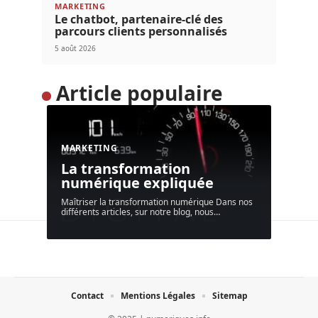
MARKETING
Le chatbot, partenaire-clé des
parcours clients personnalisés
5 août 2026
Article populaire
MARKETING
La transformation
numérique expliquée
Maîtriser la transformation numérique Dans nos
différents articles, sur notre blog, nous
…
Contact
Mentions Légales
Sitemap