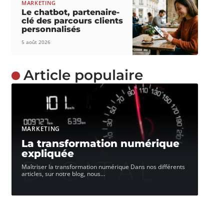
MARKETING
Le chatbot, partenaire-
clé des parcours clients
personnalisés
5 août 2026
Article populaire
MARKETING
La transformation numérique
expliquée
Maîtriser la transformation numérique Dans nos différents
articles, sur notre blog, nous
…