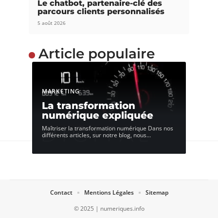
Le chatbot, partenaire-clé des
parcours clients personnalisés
5 août 2026
Article populaire
MARKETING
La transformation
numérique expliquée
Maîtriser la transformation numérique Dans nos
différents articles, sur notre blog, nous
…
Contact
Mentions Légales
Sitemap
© 2025 | numeriques.info