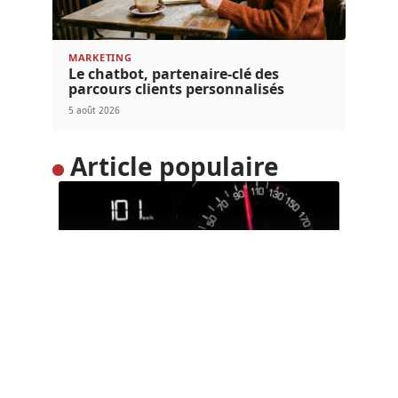
MARKETING
Le chatbot, partenaire-clé des
parcours clients personnalisés
5 août 2026
Article populaire
MARKETING
La transformation
numérique expliquée
Maîtriser la transformation numérique Dans nos
différents articles, sur notre blog, nous
…