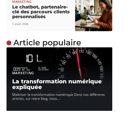
MARKETING
Le chatbot, partenaire-
clé des parcours clients
personnalisés
5 août 2026
Article populaire
MARKETING
La transformation numérique
expliquée
Maîtriser la transformation numérique Dans nos différents
articles, sur notre blog, nous
…