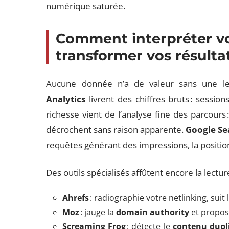
numérique saturée.
Comment interpréter v
transformer vos résulta
Aucune donnée n’a de valeur sans une le
Analytics
livrent des chiffres bruts : session
richesse vient de l’analyse fine des parcours 
décrochent sans raison apparente.
Google Se
requêtes générant des impressions, la position
Des outils spécialisés affûtent encore la lecture
Ahrefs
: radiographie votre netlinking, suit 
Moz
: jauge la
domain authority
et propose
Screaming Frog
: détecte le
contenu dupl