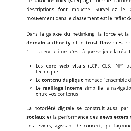
Le
taux de clics (CTR)
agit comme baromètre 
descriptions font mouche. Surveillez le
mouvement dans le classement est le reflet de v
Dans la galaxie du netlinking, la force et l
domain authority
et le
trust flow
mesurent
l’indicateur ultime : c’est là que se joue la réa
Les
core web vitals
(LCP, CLS, INP) bal
technique.
Le
contenu dupliqué
menace l’ensemble du
Le
maillage interne
simplifie la navigat
entre vos contenus.
La notoriété digitale se construit aussi par
sociaux
et la performance des
newsletters
o
ces leviers, agissant de concert, qui faço