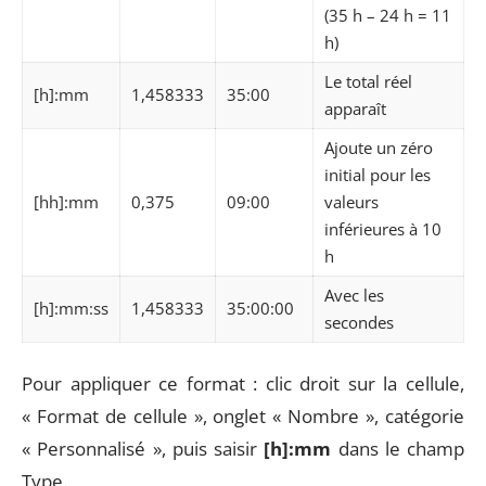
(35 h – 24 h = 11
h)
Le total réel
[h]:mm
1,458333
35:00
apparaît
Ajoute un zéro
initial pour les
[hh]:mm
0,375
09:00
valeurs
inférieures à 10
h
Avec les
[h]:mm:ss
1,458333
35:00:00
secondes
Pour appliquer ce format : clic droit sur la cellule,
« Format de cellule », onglet « Nombre », catégorie
« Personnalisé », puis saisir
[h]:mm
dans le champ
Type.