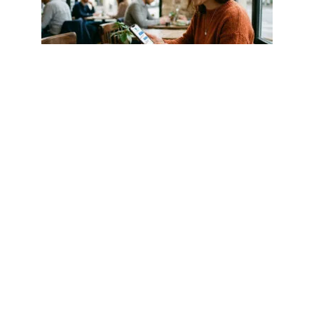
MARKETING
Le chatbot, partenaire-clé des
parcours clients personnalisés
5 août 2026
Article populaire
MARKETING
La transformation
numérique expliquée
Maîtriser la transformation numérique Dans nos
différents articles, sur notre blog, nous
…