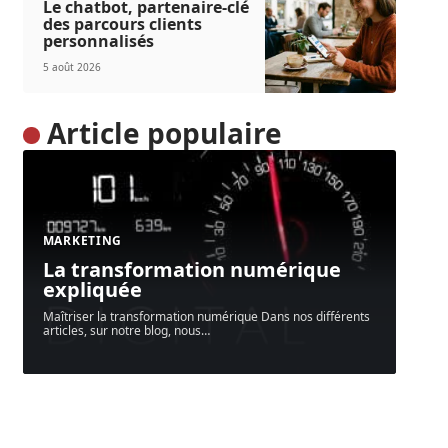
Le chatbot, partenaire-clé
des parcours clients
personnalisés
5 août 2026
Article populaire
MARKETING
La transformation numérique
expliquée
Maîtriser la transformation numérique Dans nos différents
articles, sur notre blog, nous
…