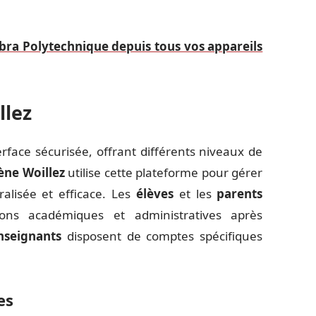
ra Polytechnique depuis tous vos appareils
llez
erface sécurisée, offrant différents niveaux de
ène Woillez
utilise cette plateforme pour gérer
ralisée et efficace. Les
élèves
et les
parents
ns académiques et administratives après
nseignants
disposent de comptes spécifiques
es