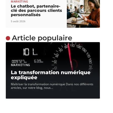
MARKETING
Le chatbot, partenaire-
clé des parcours clients
personnalisés
5 août 2026
Article populaire
MARKETING
La transformation numérique
expliquée
Maîtriser la transformation numérique Dans nos différents
articles, sur notre blog, nous
…