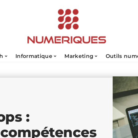
ch
Informatique
Marketing
Outils num
ops :
t compétences