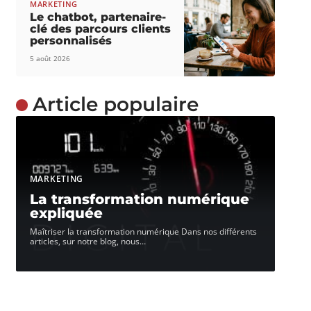
MARKETING
Le chatbot, partenaire-
clé des parcours clients
personnalisés
5 août 2026
Article populaire
MARKETING
La transformation numérique
expliquée
Maîtriser la transformation numérique Dans nos différents
articles, sur notre blog, nous
…