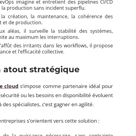
evOps imagine et entretient des pipelines CI/CD
à la production sans incident superflu.
e la création, la maintenance, la cohérence des
 et de production.
x aléas, il surveille la stabilité des systèmes,
imite au maximum les interruptions.
affût des irritants dans les workflows, il propose
e et l’efficacité collective.
n atout stratégique
e cloud
s’impose comme partenaire idéal pour
la sécurité ou les besoins en disponibilité évoluent
à des spécialistes, c’est gagner en agilité.
treprises s’orientent vers cette solution :
de la puissance nécessaire, sans contrainte