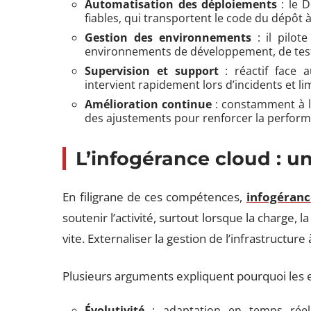
Automatisation des déploiements
: le D
fiables, qui transportent le code du dépôt 
Gestion des environnements
: il pilot
environnements de développement, de test
Supervision et support
: réactif face au
intervient rapidement lors d’incidents et l
Amélioration continue
: constamment à l’
des ajustements pour renforcer la performanc
L’infogérance cloud : u
En filigrane de ces compétences,
infogéranc
soutenir l’activité, surtout lorsque la charge, 
vite. Externaliser la gestion de l’infrastructure 
Plusieurs arguments expliquent pourquoi les en
Évolutivité
: adaptation en temps réel 